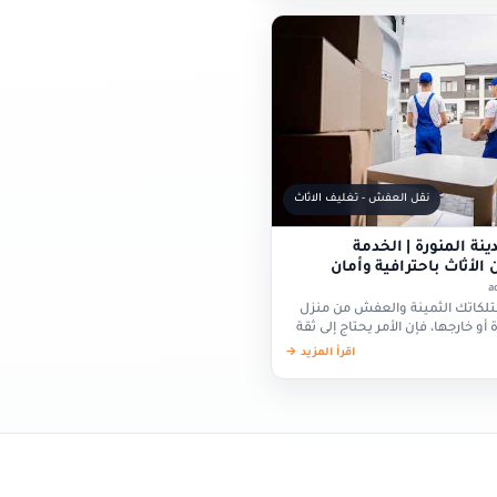
نقل العفش - تغليف الاثاث
ة المنورة | الخدمة
الأثاث باحترافية وأمان
متلكاتك الثمينة والعفش من منزل
 أو خارجها، فإن الأمر يحتاج إلى ثقة
 في…
اقرأ المزيد →