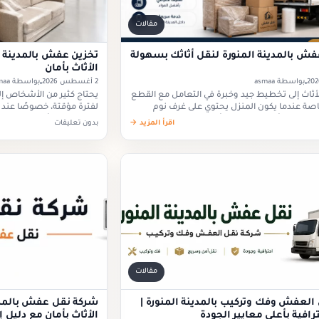
مقالات
عفش بالمدينة المنورة لنقل أثاثك بسهولة
تخزين عفش بالمدينة ا
الأثاث بأمان
بواسطة asmaa
2 أغسطس 2026
بواسطة asmaa
لأثاث إلى تخطيط جيد وخبرة في التعامل مع القطع
يحتاج كثير من الأشخاص إلى
اصة عندما يكون المنزل يحتوي على غرف نوم
لفترة مؤقتة، خصوصًا عند ال
، خزائن، أجهزة كهربائية أو…
ترميم العقار، أو الانتظار ح
اقرأ المزيد →
بدون تعليقات
مقالات
العفش وفك وتركيب بالمدينة المنورة |
شركة نقل عفش بالمدين
افية بأعلى معايير الجودة
الأثاث بأمان مع دليل 