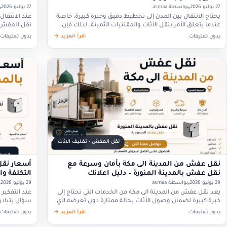
27 يوليو 2026
بواسطة asmaa
27 يوليو 2026
يحتاج الانتقال بين المدن إلى تخطيط دقيق وخبرة كبيرة، خاصة
عند الانتقال
عندما يتعلق الأمر بنقل الأثاث والمقتنيات الثمينة. لذلك فإن
نقل العفش و
اختيار شركة متخصصة في نقل عفش من…
لضمان الحفا
بدون تعليقات
اقرأ المزيد →
بدون تعليقات
نقل العفش - تغليف الاثاث
نقل عفش من المدينة الى مكة بأمان وسرعة مع
أسعار نقل
نقل عفش بالمدينة المنورة – دليل اعلانك
التكلفة و
29 يونيو 2026
بواسطة asmaa
29 يونيو 2026
يعد نقل عفش من المدينة الى مكة من الخدمات التي تحتاج إلى
عند التفكير 
خبرة كبيرة لضمان وصول الأثاث بحالة ممتازة دون تعرضه لأي
سؤال يتبادر
تلف أو خدوش. فالانتقال…
المنورة؟ تخ
بدون تعليقات
اقرأ المزيد →
بدون تعليقات