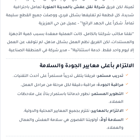
ثمينة، لكن فريق
شركة نقل عفش بالمدينة المنورة
تعامل باحترافية
شديدة، كل قطعة تم تغليفها بشكل فردي، ووصلت جميع القطع سليمة
تماماً. شكراً على الجهد الرائع!” – عميل من حي العزيزية
“نقلنا مكاتب شركتنا بالكامل، كانت العملية معقدة بسبب كمية الأجهزة
والمستندات، لكن الفريق نظم العمل بشكل مذهل، لم نتوقف عن العمل
إلا ليوم واحد فقط. خدمة استثنائية!” – مدير شركة في المنطقة الصناعية
الالتزام بأعلى معايير الجودة والسلامة
تدريب مستمر:
فريقنا يتلقى تدريباً مستمراً على أحدث التقنيات.
مراقبة الجودة:
مراقبة دقيقة لكل مرحلة من مراحل العمل.
التطوير المستمر:
نطور خدماتنا باستمرار بناءً على ملاحظات
العملاء.
الالتزام بالمعايير:
نلتزم بجميع المعايير المحلية والدولية.
السلامة أولاً:
أولويتنا القصوى هي سلامة العفش والعمال
والعملاء.